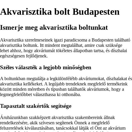
Akvarisztika bolt Budapesten
Ismerje meg akvarisztika boltunkat
Akvarisztika szerelmeseinek igazi paradicsoma a Budapesten található
akvarisztika boltunk. Itt mindent megtalálhat, amire csak szüksége
lehet ahhoz, hogy akváriumát tökéletes állapotban tartsa, és díszhalai
egészségesen fejlődjenek.
Széles választék a legjobb minőségben
A boltunkban megtalálja a legkülönfélébb akváriumokat, díszhalakat és
akvarisztika kellékeket. A legújabb trendeknek megfelelő termékeink
között minden méretben és típusban találhatók akváriumok, hogy a
legmegfelelőbbet választhassa ki otthonába.
Tapasztalt szakértők segítsége
Áruházunkban szakképzett akvarisztika szakembereink állnak
rendelkezésére, akik szívesen segítenek Önnek a megfelelő
felszerelések kiválasztásában, tanácsokkal látják el Önt az akvárium