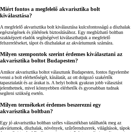
Miért fontos a megfelelő akvarisztika bolt
kiválasztása?
A megfelelő akvarisztika bolt kiválasztása kulcsfontosságú a díszhalak
egészségének és jólétének biztosításához. Egy megbízható boltban
szakképzett eladók segítségével kiválaszthatjuk a megfelelő
felszereléseket, tápot és díszhalakat az akváriumunk számára.
Milyen szempontok szerint érdemes kiválasztani az
akvarisztika boltot Budapesten?
Amikor akvarisztika boltot választunk Budapesten, fontos figyelembe
venni a bolt elérhetőségét, kínálatát, az ott dolgozó szakértők
tapasztalatát és az árakat is. A helyi boltok gyakran jobb választást
jelenthetnek, mivel könnyebben elérhetők és gyorsabban tudnak
segíteni szükség esetén.
Milyen termékeket érdemes beszerezni egy
akvarisztika boltban?
Egy jó akvarisztika boltban széles választékban találhatók meg az
akváriumok, díszhalak, növények, szűrőrendszerek, világítások, tápok