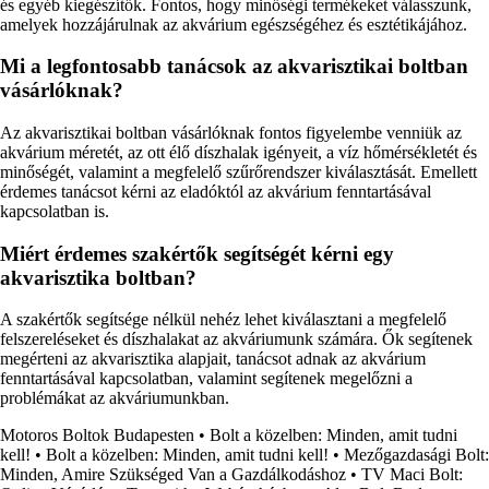
és egyéb kiegészítők. Fontos, hogy minőségi termékeket válasszunk,
amelyek hozzájárulnak az akvárium egészségéhez és esztétikájához.
Mi a legfontosabb tanácsok az akvarisztikai boltban
vásárlóknak?
Az akvarisztikai boltban vásárlóknak fontos figyelembe venniük az
akvárium méretét, az ott élő díszhalak igényeit, a víz hőmérsékletét és
minőségét, valamint a megfelelő szűrőrendszer kiválasztását. Emellett
érdemes tanácsot kérni az eladóktól az akvárium fenntartásával
kapcsolatban is.
Miért érdemes szakértők segítségét kérni egy
akvarisztika boltban?
A szakértők segítsége nélkül nehéz lehet kiválasztani a megfelelő
felszereléseket és díszhalakat az akváriumunk számára. Ők segítenek
megérteni az akvarisztika alapjait, tanácsot adnak az akvárium
fenntartásával kapcsolatban, valamint segítenek megelőzni a
problémákat az akváriumunkban.
Motoros Boltok Budapesten
•
Bolt a közelben: Minden, amit tudni
kell!
•
Bolt a közelben: Minden, amit tudni kell!
•
Mezőgazdasági Bolt:
Minden, Amire Szükséged Van a Gazdálkodáshoz
•
TV Maci Bolt: