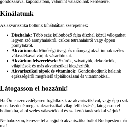
gondozásával kapcsolatban, valamint válaszolnak kérdéseire.
Kínálatunk
Az akvarisztika boltunk kínálatában szerepelnek:
Díszhalak:
Több száz különböző fajta díszhal közül válogathat,
legyen szó aranyhalakról, csíkos tetrahalakról vagy éppen
pontylakról.
Akváriumok:
Minőségi üveg- és műanyag akváriumok széles
választékával várjuk vásárlóinkat.
Akvárium felszerelések:
Szűrők, szivattyúk, dekorációk,
világítások és más akvarisztikai kiegészítők.
Akvarisztikai tápok és vitaminok:
Gondoskodjunk halaink
egészségéről megfelelő táplálkozással és vitaminokkal.
Látogasson el hozzánk!
Ha Ön is szenvedélyesen foglalkozik az akvarisztikával, vagy épp csak
most kezdené meg az akvarisztikai világ felfedezését, látogasson el
boltunkba, ahol széles választékkal és szakértő tanácsokkal várjuk!
Ne habozzon, keresse fel a legjobb akvarisztika boltot Budapesten már
ma!