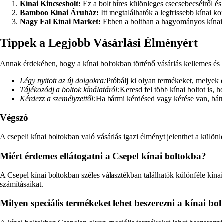
Kínai Kincsesbolt:
Ez a bolt híres különleges csecsebecséiről és
Bamboo Kínai Áruház:
Itt megtalálhatók a legfrissebb kínai k
Nagy Fal Kínai Market:
Ebben a boltban a hagyományos kínai é
Tippek a Legjobb Vásárlási Élményért
Annak érdekében, hogy a kínai boltokban történő vásárlás kellemes és
Légy nyitott az új dolgokra:
Próbálj ki olyan termékeket, melyek 
Tájékozódj a boltok kínálatáról:
Keresd fel több kínai boltot is,
Kérdezz a személyzettől:
Ha bármi kérdésed vagy kérése van, bátra
Végszó
A csepeli kínai boltokban való vásárlás igazi élményt jelenthet a külön
Miért érdemes ellátogatni a Csepel kínai boltokba?
A Csepel kínai boltokban széles választékban találhatók különféle kínai
számításaikat.
Milyen speciális termékeket lehet beszerezni a kínai b