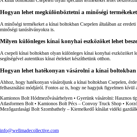
A kínai boltokban Csepelen olyan speciális termékeket lehet beszerezni,
Hogyan lehet megkülönböztetni a minőségi termékeket
A minőségi termékeket a kínai boltokban Csepelen általában az eredeti c
minőségi tanúsítványokra is.
Milyen különleges kínai konyhai eszközöket lehet besze
A csepeli kínai boltokban olyan különleges kínai konyhai eszközöket l
segítségével autentikus kínai ételeket készíthetünk otthon.
Hogyan lehet hatékonyan vásárolni a kínai boltokban
Ahhoz, hogy hatékonyan vásároljunk a kínai boltokban Csepelen, érdeme
felhasználási módjáról. Fontos az is, hogy ne hagyjuk figyelmen kívül 
Kamionos Bolt Hódmezővásárhelyen
•
Gyerünk vásárolni: Hasznos ti
Atlasformen Bolt
•
Kamionos Bolt Pécs – Convoy Truck Shop
•
Korzó
Mezőgazdasági Bolt Szombathely – Kiemelkedő kínálat vidéki gazdá
info@wellmadecollective.com