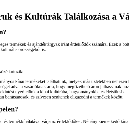
ruk és Kultúrák Találkozása a V
en?
leges termékek és ajándéktárgyak iránt érdeklődők számára. Ezek a bolt
ulturális örökségéből is.
özé tartozik:
mányos kínai termékeket találhatunk, melyek más üzletekben nehezen f
tőséget adva a vásárlóknak arra, hogy megfizethető áron juthassanak ho
tekintést nyerhetünk a kínai kultúrába, hagyományokba és életstílusba.
an barátságosak, és szívesen segítenek eligazodni a termékek között.
pelen?
al és termékkínálatával várja az érdeklődőket. Néhány kiemelkedő kínai