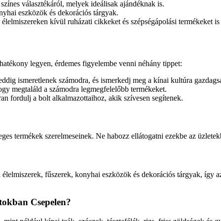
 színes választékáról, melyek ideálisak ajándéknak is.
onyhai eszközök és dekorációs tárgyak.
lelmiszereken kívül ruházati cikkeket és szépségápolási termékeket is
 hatékony legyen, érdemes figyelembe venni néhány tippet:
eddig ismeretlenek számodra, és ismerkedj meg a kínai kultúra gazdags
 hogy megtaláld a számodra legmegfelelőbb termékeket.
n fordulj a bolt alkalmazottaihoz, akik szívesen segítenek.
leges termékek szerelmeseinek. Ne habozz ellátogatni ezekbe az üzletekb
 élelmiszerek, fűszerek, konyhai eszközök és dekorációs tárgyak, így azo
oltokban Csepelen?