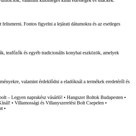
s gyümölcsök, valamint különleges kínai édességek és snackek.
felismerni. Fontos figyelni a lejárati dátumokra és az esetleges
ák, teafőzők és egyéb tradicionális konyhai eszközök, amelyek
zményekre, valamint érdeklődni a eladóknál a termékek eredetéről és
bolt – Legyen naprakész vásárló!
•
Hangszer Boltok Budapesten
•
ínál!
•
Villamossági és Villanyszerelési Bolt Csepelen
•
at
•