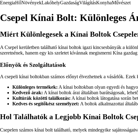
Energia
Hő
Növények
Lakóhely
Gazdaság
Világítás
Konyha
Művészet
Csepel Kínai Bolt: Különleges Á
Miért Különlegesek a Kínai Boltok Csepel
A Csepel kerületben található kínai boltok igazi kincsesbányák a külön
szeretnének, hanem egy kis szeletet kívánnak megismerni Kína gazdag k
Előnyök és Szolgáltatások
A csepeli kínai boltokban számos előnyt élvezhetnek a vásárlók. Ezek k
Különleges termékek:
A kínai boltokban olyan egyedi és hagyo
Kedvező árak:
A kínai boltok árai általában barátságosak, lehe
Kultúrák közötti találkozás:
A kínai boltok látogatása során be
Kedves és segítőkész személyzet:
A boltok alkalmazottai általáb
Hol Találhatók a Legjobb Kínai Boltok Cse
Csepelen számos kínai bolt található, melyek mindegyike sajátosságaiv