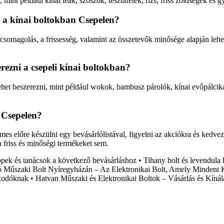
 mint például kínai teák, szószok, tésztafélék, rizs, friss zöldségek é
 a kínai boltokban Csepelen?
somagolás, a frissesség, valamint az összetevők minősége alapján lehet 
rezni a csepeli kínai boltokban?
ehet beszerezni, mint például wokok, bambusz párolók, kínai evőpálcik
 Csepelen?
s előre készülni egy bevásárlólistával, figyelni az akciókra és kedve
a friss és minőségi termékeket sem.
ppek és tanácsok a következő bevásárláshoz
•
Tihany bolt és levendula 
 Műszaki Bolt Nyíregyházán – Az Elektronikai Bolt, Amely Mindent K
lkodóknak
•
Hatvan Műszaki és Elektronikai Boltok – Vásárlás és Kínál