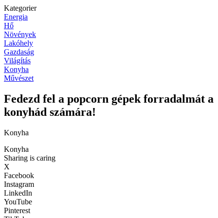
Kategorier
Energia
Hő
Növények
Lakóhely
Gazdaság
Világítás
Konyha
Művészet
Fedezd fel a popcorn gépek forradalmát a
konyhád számára!
Konyha
Konyha
Sharing is caring
X
Facebook
Instagram
LinkedIn
YouTube
Pinterest