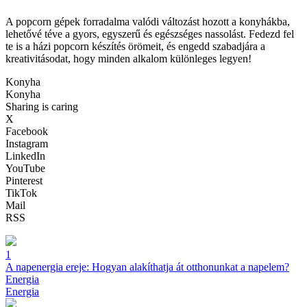
A popcorn gépek forradalma valódi változást hozott a konyhákba,
lehetővé téve a gyors, egyszerű és egészséges nassolást. Fedezd fel
te is a házi popcorn készítés örömeit, és engedd szabadjára a
kreativitásodat, hogy minden alkalom különleges legyen!
Konyha
Konyha
Sharing is caring
X
Facebook
Instagram
LinkedIn
YouTube
Pinterest
TikTok
Mail
RSS
1
A napenergia ereje: Hogyan alakíthatja át otthonunkat a napelem?
Energia
Energia