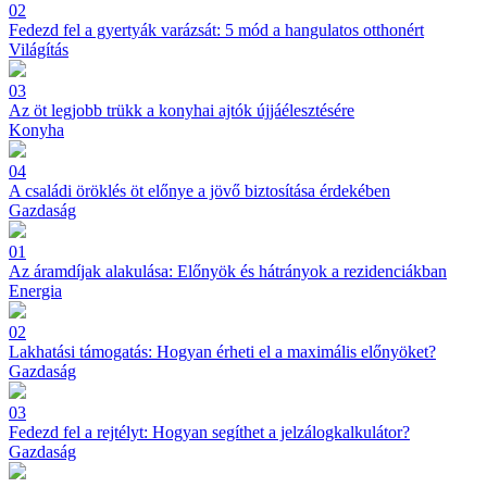
02
Fedezd fel a gyertyák varázsát: 5 mód a hangulatos otthonért
Világítás
03
Az öt legjobb trükk a konyhai ajtók újjáélesztésére
Konyha
04
A családi öröklés öt előnye a jövő biztosítása érdekében
Gazdaság
01
Az áramdíjak alakulása: Előnyök és hátrányok a rezidenciákban
Energia
02
Lakhatási támogatás: Hogyan érheti el a maximális előnyöket?
Gazdaság
03
Fedezd fel a rejtélyt: Hogyan segíthet a jelzálogkalkulátor?
Gazdaság