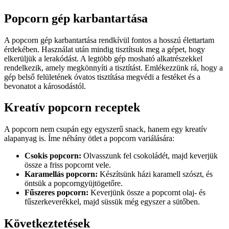
Popcorn gép karbantartása
A popcorn gép karbantartása rendkívül fontos a hosszú élettartam
érdekében. Használat után mindig tisztítsuk meg a gépet, hogy
elkerüljük a lerakódást. A legtöbb gép mosható alkatrészekkel
rendelkezik, amely megkönnyíti a tisztítást. Emlékezzünk rá, hogy a
gép belső felületének óvatos tisztítása megvédi a festéket és a
bevonatot a károsodástól.
Kreatív popcorn receptek
A popcorn nem csupán egy egyszerű snack, hanem egy kreatív
alapanyag is. Íme néhány ötlet a popcorn variálására:
Csokis popcorn:
Olvasszunk fel csokoládét, majd keverjük
össze a friss popcornt vele.
Karamellás popcorn:
Készítsünk házi karamell szószt, és
öntsük a popcorngyüjtögetőre.
Fűszeres popcorn:
Keverjünk össze a popcornt olaj- és
fűszerkeverékkel, majd süssük még egyszer a sütőben.
Következtetések