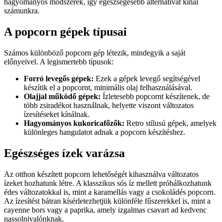
hagyományos módszerek, így egészségesebb alternatívát kínál
számunkra.
A popcorn gépek típusai
Számos különböző popcorn gép létezik, mindegyik a saját
előnyeivel. A legismertebb típusok:
Forró levegős gépek:
Ezek a gépek levegő segítségével
készítik el a popcornt, minimális olaj felhasználásával.
Olajjal működő gépek:
Ízletesebb popcornt készítenek, de
több zsiradékot használnak, helyette viszont változatos
ízesítéseket kínálnak.
Hagyományos kukoricafőzők:
Retro stílusú gépek, amelyek
különleges hangulatot adnak a popcorn készítéshez.
Egészséges ízek varázsa
Az otthon készített popcorn lehetőségét kihasználva változatos
ízeket hozhatunk létre. A klasszikus sós íz mellett próbálkozhatunk
édes változatokkal is, mint a karamellás vagy a csokoládés popcorn.
Az ízesítést bátran kísérletezhetjük különféle fűszerekkel is, mint a
cayenne bors vagy a paprika, amely izgalmas csavart ad kedvenc
nassolnivalónknak.