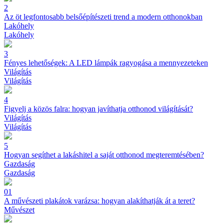
2
Az öt legfontosabb belsőépítészeti trend a modern otthonokban
Lakóhely
Lakóhely
3
Fényes lehetőségek: A LED lámpák ragyogása a mennyezeteken
Világítás
Világítás
4
Figyelj a közös falra: hogyan javíthatja otthonod világítását?
Világítás
Világítás
5
Hogyan segíthet a lakáshitel a saját otthonod megteremtésében?
Gazdaság
Gazdaság
01
A művészeti plakátok varázsa: hogyan alakíthatják át a teret?
Művészet