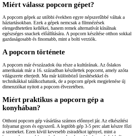
Miért válassz popcorn gépet?
A popcorn gépek az utóbbi években egyre népszerűbbé váltak a
háztartásokban. Ezek a gépek nemcsak a filmnézések
elengedhetetlen kellékei, hanem remek alternatívát kínálnak
egészséges snackek előállítására. A popcorn készítése otthon sokkal
gazdaságosabb és finomabb, mint a bolti verziók.
A popcorn története
A popcorn már évszázadok óta része a kultúrának. Az őslakos
amerikaiak már a 16. században készítettek popcornt, amely azóta
világszerte elterjedt. Ma már különböző ízesítésekkel és
technikákkal találkozhatunk, de a popcorn gépek megjelenése új
dimenziókat nyitott a popcorn élvezetében.
Miért praktikus a popcorn gép a
konyhában?
Otthoni popcorn gép vásárlása számos előnnyel jár. Az elkészítési
folyamat gyors és egyszerű. A legtöbb gép 3-5 perc alatt készre főzi
a szemeket. Ezen kívül kevesebb zsiradékot igényel, mint a