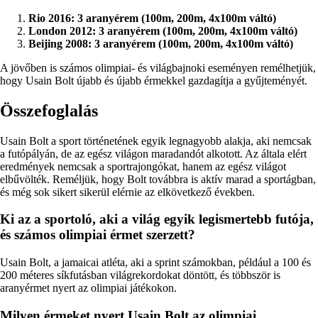
Rio 2016: 3 aranyérem (100m, 200m, 4x100m váltó)
London 2012: 3 aranyérem (100m, 200m, 4x100m váltó)
Beijing 2008: 3 aranyérem (100m, 200m, 4x100m váltó)
A jövőben is számos olimpiai- és világbajnoki eseményen remélhetjük,
hogy Usain Bolt újabb és újabb érmekkel gazdagítja a gyűjteményét.
Összefoglalás
Usain Bolt a sport történetének egyik legnagyobb alakja, aki nemcsak
a futópályán, de az egész világon maradandót alkotott. Az általa elért
eredmények nemcsak a sportrajongókat, hanem az egész világot
elbűvölték. Reméljük, hogy Bolt továbbra is aktív marad a sportágban,
és még sok sikert sikerül elérnie az elkövetkező években.
Ki az a sportoló, aki a világ egyik legismertebb futója,
és számos olimpiai érmet szerzett?
Usain Bolt, a jamaicai atléta, aki a sprint számokban, például a 100 és
200 méteres síkfutásban világrekordokat döntött, és többször is
aranyérmet nyert az olimpiai játékokon.
Milyen érmeket nyert Usain Bolt az olimpiai