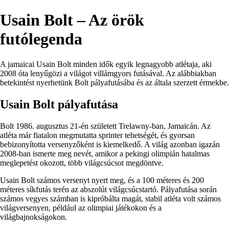
Usain Bolt – Az örök
futólegenda
A jamaicai Usain Bolt minden idők egyik legnagyobb atlétaja, aki
2008 óta lenyűgözi a világot villámgyors futásával. Az alábbiakban
betekintést nyerhetünk Bolt pályafutásába és az általa szerzett érmekbe.
Usain Bolt pályafutása
Bolt 1986. augusztus 21-én született Trelawny-ban, Jamaicán. Az
atléta már fiatalon megmutatta sprinter tehetségét, és gyorsan
bebizonyította versenyzőként is kiemelkedő. A világ azonban igazán
2008-ban ismerte meg nevét, amikor a pekingi olimpián hatalmas
meglepetést okozott, több világcsúcsot megdöntve.
Usain Bolt számos versenyt nyert meg, és a 100 méteres és 200
méteres síkfutás terén az abszolút világcsúcstartó. Pályafutása során
számos vegyes számban is kipróbálta magát, stabil atléta volt számos
világversenyen, például az olimpiai játékokon és a
világbajnokságokon.