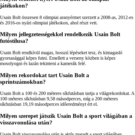
játékokon?
Usain Bolt összesen 8 olimpiai aranyérmet szerzett a 2008-as, 2012-es
és 2016-os nyári olimpiai játékokon, ahol részt vett.
Milyen jellegzetességekkel rendelkezik Usain Bolt
futóstílusa?
Usain Bolt rendkívül magas, hosszú lépéseket tesz, és kimagasló
gyorsasággal képes futni. Emellett a verseny közben is képes
mosolyogni és lazán tekinteni a kamerák felé.
Milyen rekordokat tart Usain Bolt a
sprintszámokban?
Usain Bolt a 100 és 200 méteres síkfutásban tartja a világrekordokat. A
100 méteres síkfutásban 9,58 másodperces, míg a 200 méteres
síkfutásban 19,19 másodperces időeredményt ért el.
Milyen szerepet játszik Usain Bolt a sport világában a
visszavonulása után?
Usain Bolt visszavonulása után is aktív maradt a sport világában,