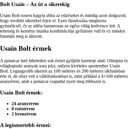
Bolt Usain – Az út a sikerekig
Usain Bolt sosem hagyta abba az edzéseket és mindig azon dolgozott,
hogy további sikereket érjen el. Ezen fáradozása meghozta
gyümölcsét, és az atléta hamarosan az egész világ kedvence lett. A
tehetség és kemény munka kombinációja győztesre vall és ez minden
futamán meg is látszott.
Usain Bolt érmek
A jamaicai futó hihetetlen sok érmet gyűjtött karrierje alatt. Olimpiai és
világbajnoki aranyak sora jelzi, milyen kivételes sportember Usain
Bolt. Legnagyobb sikereit az 100 méteres és 200 méteres síkfutásban
érte el, de részt vett a váltófutásokban is, mint például a 4×100 méteres
aranyérem, amit a jamaicai csapattal nyert meg többször is.
Usain Bolt érmek:
24 aranyérem
8 ezüstérem
2 bronzérem
A legismertebb érmei: